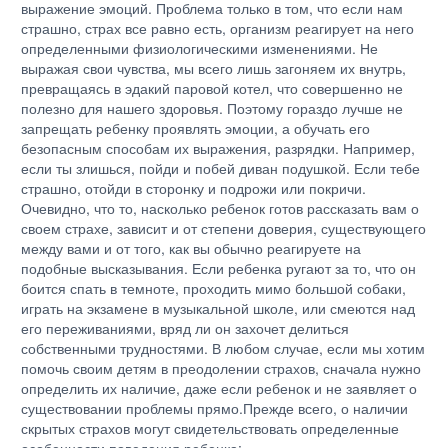
выражение эмоций. Проблема только в том, что если нам
страшно, страх все равно есть, организм реагирует на него
определенными физиологическими изменениями. Не
выражая свои чувства, мы всего лишь загоняем их внутрь,
превращаясь в эдакий паровой котел, что совершенно не
полезно для нашего здоровья. Поэтому гораздо лучше не
запрещать ребенку проявлять эмоции, а обучать его
безопасным способам их выражения, разрядки. Например,
если ты злишься, пойди и побей диван подушкой. Если тебе
страшно, отойди в сторонку и подрожи или покричи.
Очевидно, что то, насколько ребенок готов рассказать вам о
своем страхе, зависит и от степени доверия, существующего
между вами и от того, как вы обычно реагируете на
подобные высказывания. Если ребенка ругают за то, что он
боится спать в темноте, проходить мимо большой собаки,
играть на экзамене в музыкальной школе, или смеются над
его переживаниями, вряд ли он захочет делиться
собственными трудностями. В любом случае, если мы хотим
помочь своим детям в преодолении страхов, сначала нужно
определить их наличие, даже если ребенок и не заявляет о
существовании проблемы прямо.Прежде всего, о наличии
скрытых страхов могут свидетельствовать определенные