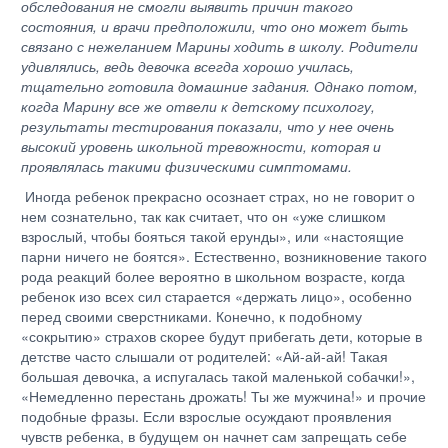
обследования не смогли выявить причин такого
состояния, и врачи предположили, что оно может быть
связано с нежеланием Марины ходить в школу. Родители
удивлялись, ведь девочка всегда хорошо училась,
тщательно готовила домашние задания. Однако потом,
когда Марину все же отвели к детскому психологу,
результаты тестирования показали, что у нее очень
высокий уровень школьной тревожности, которая и
проявлялась такими физическими симптомами.
Иногда ребенок прекрасно осознает страх, но не говорит о
нем сознательно, так как считает, что он «уже слишком
взрослый, чтобы бояться такой ерунды», или «настоящие
парни ничего не боятся». Естественно, возникновение такого
рода реакций более вероятно в школьном возрасте, когда
ребенок изо всех сил старается «держать лицо», особенно
перед своими сверстниками. Конечно, к подобному
«сокрытию» страхов скорее будут прибегать дети, которые в
детстве часто слышали от родителей: «Ай-ай-ай! Такая
большая девочка, а испугалась такой маленькой собачки!»,
«Немедленно перестань дрожать! Ты же мужчина!» и прочие
подобные фразы. Если взрослые осуждают проявления
чувств ребенка, в будущем он начнет сам запрещать себе