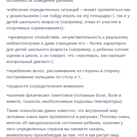
особенности поведения ребенка:
•избегание определенных ситуаций – может проявляться как
у дошкольников («не пойду играть на эту площадку»), так и у
детей школьного возраста (например, отказ от участия в
спортивных соревнованиях);
•чрезмерное спокойствие, нечувствительность к реальному
неблагополучию и даже отрицание его – более характерно
для детей школьного возраста (например, у ребенка плохие
оценки в школе, а он говорит, что «наплевать, как напишет
контрольный диктант»);
•теребление волос, расхаживание из стороны в сторону,
постукивание пальцами по столу и т.;
•трудности сосредоточения внимания;
•наличие физических симптомов (головные боли, боли в
животе, тошнота, необъяснимые подъемы температуры).
Также психологам давно известно, что внутренний мир
человека очень ярко проявляется в рисунках. Поэтому очень
многое об эмоциональном состоянии ребенка, наличии у
него определенных страхов вы сможете сказать,
внимательно пронаблюдав за тем, что и как рисует ваш