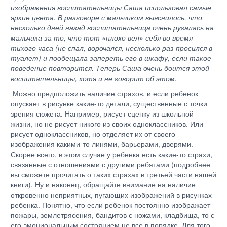
изображения воспитательницы Саша использовал самые
яркие цвета. В разговоре с мальчиком выяснилось, что
несколько дней назад воспитательница очень ругалась на
мальчика за то, что тот «плохо вел» себя во время
тихого часа (не спал, ворочался, несколько раз просился в
туалет) и пообещала запереть его в шкафу, если такое
поведение повторится. Теперь Саша очень боится этой
воспитательницы, хотя и не говорит об этом.
Можно предположить наличие страхов, и если ребенок
опускает в рисунке какие-то детали, существенные с точки
зрения сюжета. Например, рисует сценку из школьной
жизни, но не рисует никого из своих одноклассников. Или
рисует одноклассников, но отделяет их от своего
изображения какими-то линями, барьерами, дверями.
Скорее всего, в этом случае у ребенка есть какие-то страхи,
связанные с отношениями с другими ребятами (подробнее
вы сможете прочитать о таких страхах в третьей части нашей
книги). Ну и наконец, обращайте внимание на наличие
откровенно неприятных, пугающих изображений в рисунках
ребенка. Понятно, что если ребенок постоянно изображает
пожары, землетрясения, бандитов с ножами, кладбища, то с
его эмоциональным состоянием не все в порядке. Для того,