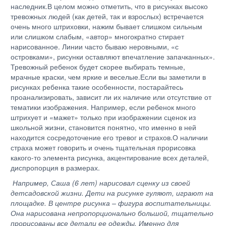
наследник.В целом можно отметить, что в рисунках высоко
тревожных людей (как детей, так и взрослых) встречается
очень много штриховки, нажим бывает слишком сильным
или слишком слабым, «автор» многократно стирает
нарисованное. Линии часто бываю неровными, «с
островками», рисунки оставляют впечатление запачканных».
Тревожный ребенок будет скорее выбирать темные,
мрачные краски, чем яркие и веселые.Если вы заметили в
рисунках ребенка такие особенности, постарайтесь
проанализировать, зависит ли их наличие или отсутствие от
тематики изображения. Например, если ребенок много
штрихует и «мажет» только при изображении сценок из
школьной жизни, становится понятно, что именно в ней
находится сосредоточение его тревог и страхов.О наличии
страха может говорить и очень тщательная прорисовка
какого-то элемента рисунка, акцентирование всех деталей,
диспропорция в размерах.
Например, Саша (6 лет) нарисовал сценку из своей
детсадовской жизни. Дети на рисунке гуляют, играют на
площадке. В центре рисунка – фигура воспитательницы.
Она нарисована непропорционально большой, тщательно
прорисованы все детали ее одежды. Именно для