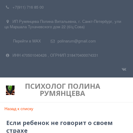
+7(911) 716 85 00
ИП Румянцева Полина Витальевна
,
г. Санкт-Петербург
,
ули
ца Маршала Тухачевского дом 22 (б/ц Сова)
Перейти в MAX
polinarum@gmail.com
ИНН 470501040426
,
ОГРНИП 318470400074331
ПСИХОЛОГ
ПОЛИНА
РУМЯНЦЕВА
Назад к списку
Если ребенок не говорит о своем
страхе