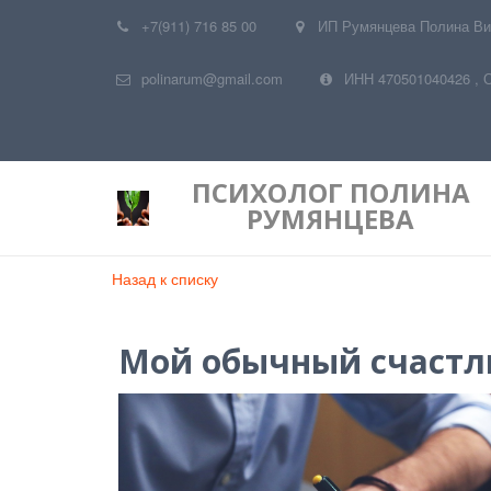
+7(911) 716 85 00
ИП Румянцева Полина Ви
polinarum@gmail.com
ИНН 470501040426
,
ПСИХОЛОГ
ПОЛИНА
РУМЯНЦЕВА
Назад к списку
Мой обычный счастл