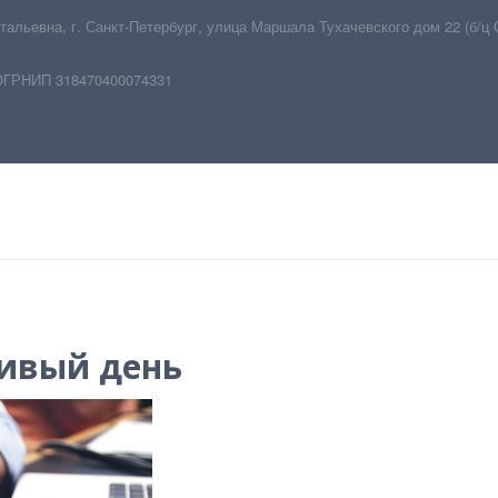
тальевна
,
г. Санкт-Петербург
,
улица Маршала Тухачевского дом 22 (б/ц 
ОГРНИП 318470400074331
ивый день