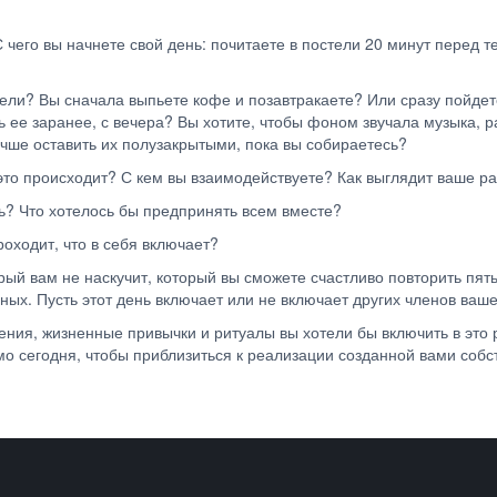
С чего вы начнете свой день: почитаете в постели 20 минут перед 
тели? Вы сначала выпьете кофе и позавтракаете? Или сразу пойдет
ь ее заранее, с вечера? Вы хотите, чтобы фоном звучала музыка, 
учше оставить их полузакрытыми, пока вы собираетесь?
 это происходит? С кем вы взаимодействуете? Как выглядит ваше 
ь? Что хотелось бы предпринять всем вместе?
роходит, что в себя включает?
орый вам не наскучит, который вы сможете счастливо повторить пя
ных. Пусть этот день включает или не включает других членов ваш
ния, жизненные привычки и ритуалы вы хотели бы включить в это 
мо сегодня, чтобы приблизиться к реализации созданной вами соб