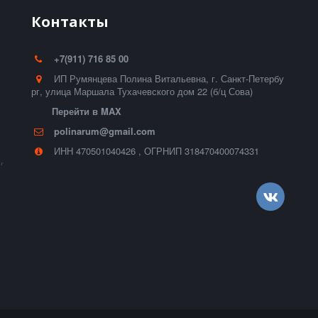
Контакты
+7(911) 716 85 00
ИП Румянцева Полина Витальевна
,
г. Санкт-Петербу
рг
,
улица Маршала Тухачевского дом 22 (б/ц Сова)
Перейти в MAX
polinarum@gmail.com
ИНН 470501040426
,
ОГРНИП 318470400074331
,