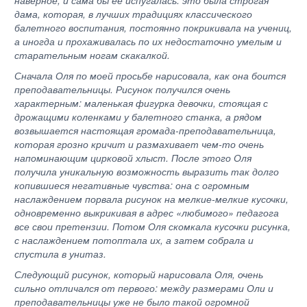
наверное, и сама бы ее испугалась: это была строгая
дама, которая, в лучших традициях классического
балетного воспитания, постоянно покрикивала на учениц,
а иногда и прохаживалась по их недостаточно умелым и
старательным ногам скакалкой.
Сначала Оля по моей просьбе нарисовала, как она боится
преподавательницы. Рисунок получился очень
характерным: маленькая фигурка девочки, стоящая с
дрожащими коленками у балетного станка, а рядом
возвышается настоящая громада-преподавательница,
которая грозно кричит и размахивает чем-то очень
напоминающим цирковой хлыст. После этого Оля
получила уникальную возможность выразить так долго
копившиеся негативные чувства: она с огромным
наслаждением порвала рисунок на мелкие-мелкие кусочки,
одновременно выкрикивая в адрес «любимого» педагога
все свои претензии. Потом Оля скомкала кусочки рисунка,
с наслаждением потоптала их, а затем собрала и
спустила в унитаз.
Следующий рисунок, который нарисовала Оля, очень
сильно отличался от первого: между размерами Оли и
преподавательницы уже не было такой огромной