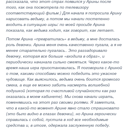
рассказала, что этот страх появился у Арины после
того, как она посмотрела по телевизору
соответствующий фильм.) Для начала я попросила Арину
нарисовать ведьму, а потом мы начали постепенно
входить в ситуацию игры: по моей просьбе Арина
показала, как ведьма ходит, как говорит, как летает.
Потом Арина «превратилась» в ведьму, а мне досталась
роль девочки. Арина меня очень качественно пугала, а я не
менее старательно пугалась.. Это раззадоривало
девочку, которая все больше «входила в образ», и
периодически начинала сильно смеяться. Через какое-то
время наша игра приостановилась. Я поговорила с Ариной
о том, какими способами можно победить это ужасное
чудовище. Как выяснилось, ведьма очень боится громкого
смеха, а еще ее можно забить насмерть волшебной
подушкой (которая по счастливой случайности как раз
оказалась в моем кабинете). Мы снова начали играть,
поменявшись на этот раз своими ролями. Я заметила,
что в какой-то момент Арине явно стало страшновато
(это было видно в глазах девочки), но Арина героически
справилась с собой, пустила в ход все необходимые
средства и, в итоге, одержала заслуженную победу.