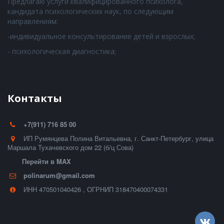
Предлагаю услуги квалифицированного психолога,
кандидата психологических наук, по следующим
направлениям:
-индивидуальное консультирование детей и взрослых;
- психологическая диагностика;
Контакты
+7(911) 716 85 00
ИП Румянцева Полина Витальевна
,
г. Санкт-Петербург
,
улица
Маршала Тухачевского дом 22 (б/ц Сова)
Перейти в MAX
polinarum@gmail.com
ИНН 470501040426
,
ОГРНИП 318470400074331