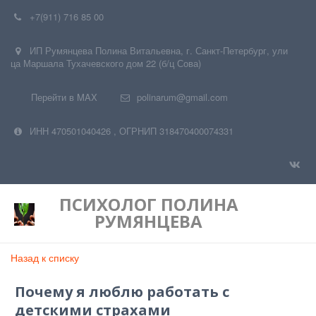
+7(911) 716 85 00
ИП Румянцева Полина Витальевна
,
г. Санкт-Петербург
,
ули
ца Маршала Тухачевского дом 22 (б/ц Сова)
Перейти в MAX
polinarum@gmail.com
ИНН 470501040426
,
ОГРНИП 318470400074331
ПСИХОЛОГ
ПОЛИНА
РУМЯНЦЕВА
Назад к списку
Почему я люблю работать с
детскими страхами