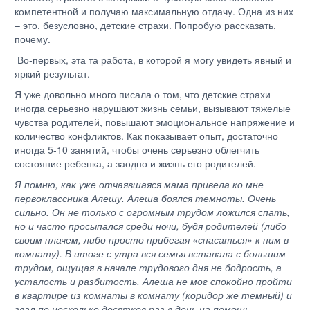
компетентной и получаю максимальную отдачу. Одна из них
– это, безусловно, детские страхи. Попробую рассказать,
почему.
Во-первых, эта та работа, в которой я могу увидеть явный и
яркий результат.
Я уже довольно много писала о том, что детские страхи
иногда серьезно нарушают жизнь семьи, вызывают тяжелые
чувства родителей, повышают эмоциональное напряжение и
количество конфликтов. Как показывает опыт, достаточно
иногда 5-10 занятий, чтобы очень серьезно облегчить
состояние ребенка, а заодно и жизнь его родителей.
Я помню, как уже отчаявшаяся мама привела ко мне
первоклассника Алешу. Алеша боялся темноты. Очень
сильно. Он не только с огромным трудом ложился спать,
но и часто просыпался среди ночи, будя родителей (либо
своим плачем, либо просто прибегая «спасаться» к ним в
комнату). В итоге с утра вся семья вставала с большим
трудом, ощущая в начале трудового дня не бодрость, а
усталость и разбитость. Алеша не мог спокойно пройти
в квартире из комнаты в комнату (коридор же темный) и
звал по несколько десятков раз в день на помощь