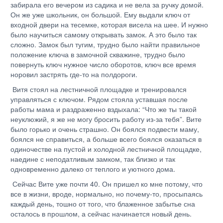
забирала его вечером из садика и не вела за ручку домой.
Он же уже школьник, он большой. Ему выдали ключ от
входной двери на тесемке, которая висела на шее. И нужно
было научиться самому открывать замок. А это было так
сложно. Замок был тугим, трудно было найти правильное
положение ключа в замочной скважине, трудно было
повернуть ключ нужное число оборотов, ключ все время
норовил застрять где-то на полдороги.
Витя стоял на лестничной площадке и тренировался
управляться с ключом. Рядом стояла уставшая после
работы мама и раздраженно вздыхала: “Что же ты такой
неуклюжий, я же не могу бросить работу из-за тебя”. Вите
было горько и очень страшно. Он боялся подвести маму,
боялся не справиться, а больше всего боялся оказаться в
одиночестве на пустой и холодной лестничной площадке,
наедине с неподатливым замком, так близко и так
одновременно далеко от теплого и уютного дома.
Сейчас Вите уже почти 40. Он пришел ко мне потому, что
все в жизни, вроде, нормально, но почему-то, просыпаясь
каждый день, тошно от того, что блаженное забытье сна
осталось в прошлом, а сейчас начинается новый день.