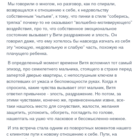
Мы говорили о многом, но разговор, как по спирали,
возвращался к отношению к себе, к недовольству
собственным “нытьем”, к тому, что пинки в стиле “соберись,
тряпка” почему-то не оказывают “волшебно-мотивирующего”
воздействия, про то, что собственное эмоциональное
состояние вызывает у Вити раздражение и злость. Он
говорил даже, что ему хотелось бы навсегда изгнать из себя
эту “ноющую, недовольную и слабую” часть, похожую на
плачущего ребенка.
В определенный момент времени Витя вспомнил тот самый
эпизод, про семилетнего мальчика, стоящего в страхе перед
запертой дверью квартиры, с непослушным ключом в
вспотевших от ужаса и беспомощности руках. Когда я
спросила, какие чувства вызывает этот мальчик, Витя
ответил привычное - злость, раздражение. Но потом, за
этими чувствами, конечно же, привнесенными извне, все-
таки нашлось место для сочувствия, жалости, желания
защитить, успокоить, обогреть, погладить по голове,
нашептать на ушко что ласковое и бессмысленно-нежное.
И эта встреча стала одним из поворотных моментов нашего
с клиентом пути к новому отношению к себе. Пути, на