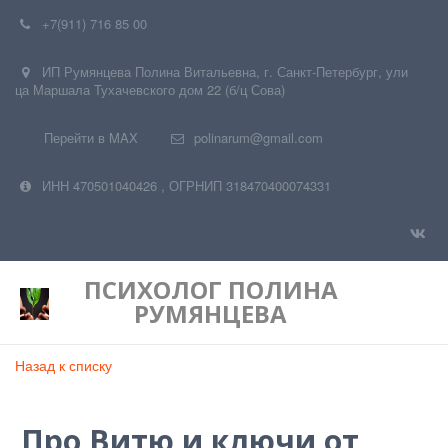
+7(911) 716 85 00
ИП Румянцева Полина Витальевна
,
г. Санкт-Петербург
,
ули
ца Маршала Тухачевского дом 22 (б/ц Сова)
Перейти в MAX
polinarum@gmail.com
ИНН 470501040426
,
ОГРНИП 318470400074331
ПСИХОЛОГ
ПОЛИНА
РУМЯНЦЕВА
Назад к списку
Про Витю и ключи от