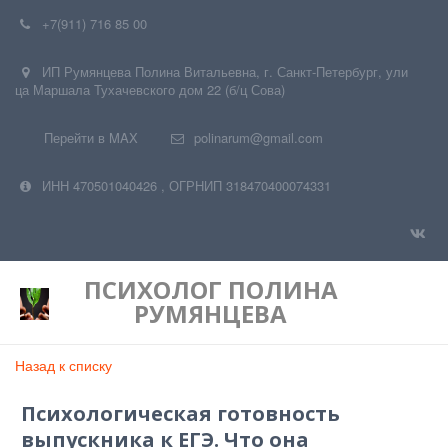
+7(911) 716 85 00
ИП Румянцева Полина Витальевна
,
г. Санкт-Петербург
,
ули
ца Маршала Тухачевского дом 22 (б/ц Сова)
Перейти в MAX
polinarum@gmail.com
ИНН 470501040426
,
ОГРНИП 318470400074331
ПСИХОЛОГ
ПОЛИНА
РУМЯНЦЕВА
Назад к списку
Психологическая готовность
выпускника к ЕГЭ. Что она