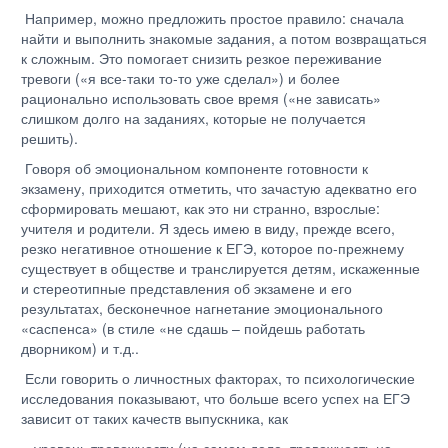
Например, можно предложить простое правило: сначала
найти и выполнить знакомые задания, а потом возвращаться
к сложным. Это помогает снизить резкое переживание
тревоги («я все-таки то-то уже сделал») и более
рационально использовать свое время («не зависать»
слишком долго на заданиях, которые не получается
решить).
Говоря об эмоциональном компоненте готовности к
экзамену, приходится отметить, что зачастую адекватно его
сформировать мешают, как это ни странно, взрослые:
учителя и родители. Я здесь имею в виду, прежде всего,
резко негативное отношение к ЕГЭ, которое по-прежнему
существует в обществе и транслируется детям, искаженные
и стереотипные представления об экзамене и его
результатах, бесконечное нагнетание эмоционального
«саспенса» (в стиле «не сдашь – пойдешь работать
дворником) и т.д..
Если говорить о личностных факторах, то психологические
исследования показывают, что больше всего успех на ЕГЭ
зависит от таких качеств выпускника, как
- уровень тревожности (на самом деле, тревожность на