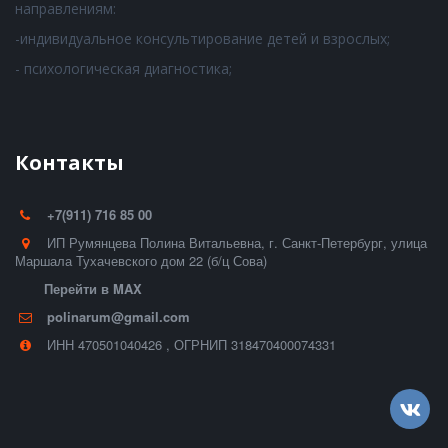
направлениям:
-индивидуальное консультирование детей и взрослых;
- психологическая диагностика;
Контакты
+7(911) 716 85 00
ИП Румянцева Полина Витальевна
,
г. Санкт-Петербург
,
улица
Маршала Тухачевского дом 22 (б/ц Сова)
Перейти в MAX
polinarum@gmail.com
ИНН 470501040426
,
ОГРНИП 318470400074331