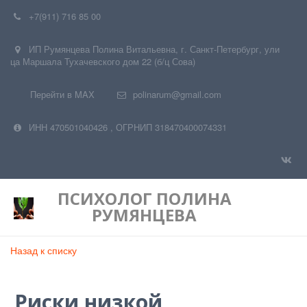
+7(911) 716 85 00
ИП Румянцева Полина Витальевна
,
г. Санкт-Петербург
,
ули
ца Маршала Тухачевского дом 22 (б/ц Сова)
Перейти в MAX
polinarum@gmail.com
ИНН 470501040426
,
ОГРНИП 318470400074331
ПСИХОЛОГ
ПОЛИНА
РУМЯНЦЕВА
Назад к списку
Риски низкой