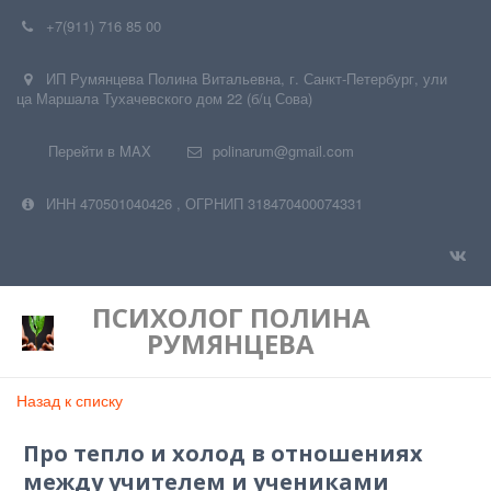
+7(911) 716 85 00
ИП Румянцева Полина Витальевна
,
г. Санкт-Петербург
,
ули
ца Маршала Тухачевского дом 22 (б/ц Сова)
Перейти в MAX
polinarum@gmail.com
ИНН 470501040426
,
ОГРНИП 318470400074331
ПСИХОЛОГ
ПОЛИНА
РУМЯНЦЕВА
Назад к списку
Про тепло и холод в отношениях
между учителем и учениками