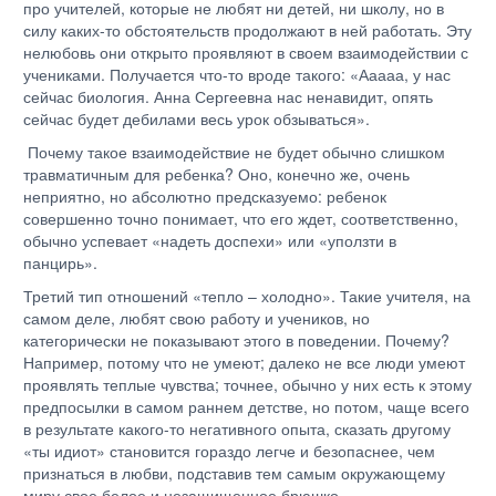
про учителей, которые не любят ни детей, ни школу, но в
силу каких-то обстоятельств продолжают в ней работать. Эту
нелюбовь они открыто проявляют в своем взаимодействии с
учениками. Получается что-то вроде такого: «Ааааа, у нас
сейчас биология. Анна Сергеевна нас ненавидит, опять
сейчас будет дебилами весь урок обзываться».
Почему такое взаимодействие не будет обычно слишком
травматичным для ребенка? Оно, конечно же, очень
неприятно, но абсолютно предсказуемо: ребенок
совершенно точно понимает, что его ждет, соответственно,
обычно успевает «надеть доспехи» или «уползти в
панцирь».
Третий тип отношений «тепло – холодно». Такие учителя, на
самом деле, любят свою работу и учеников, но
категорически не показывают этого в поведении. Почему?
Например, потому что не умеют; далеко не все люди умеют
проявлять теплые чувства; точнее, обычно у них есть к этому
предпосылки в самом раннем детстве, но потом, чаще всего
в результате какого-то негативного опыта, сказать другому
«ты идиот» становится гораздо легче и безопаснее, чем
признаться в любви, подставив тем самым окружающему
миру свое белое и незащищенное брюшко.