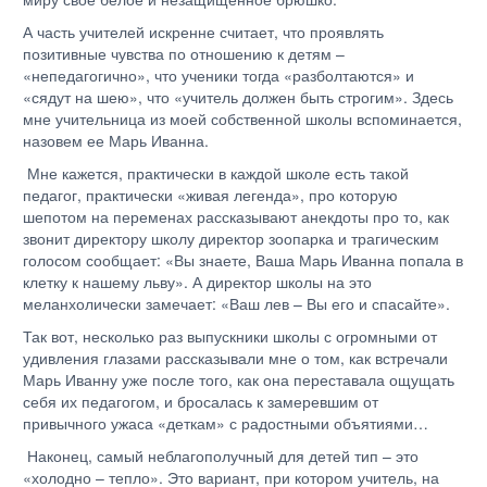
А часть учителей искренне считает, что проявлять
позитивные чувства по отношению к детям –
«непедагогично», что ученики тогда «разболтаются» и
«сядут на шею», что «учитель должен быть строгим». Здесь
мне учительница из моей собственной школы вспоминается,
назовем ее Марь Иванна.
Мне кажется, практически в каждой школе есть такой
педагог, практически «живая легенда», про которую
шепотом на переменах рассказывают анекдоты про то, как
звонит директору школу директор зоопарка и трагическим
голосом сообщает: «Вы знаете, Ваша Марь Иванна попала в
клетку к нашему льву». А директор школы на это
меланхолически замечает: «Ваш лев – Вы его и спасайте».
Так вот, несколько раз выпускники школы с огромными от
удивления глазами рассказывали мне о том, как встречали
Марь Иванну уже после того, как она переставала ощущать
себя их педагогом, и бросалась к замеревшим от
привычного ужаса «деткам» с радостными объятиями…
Наконец, самый неблагополучный для детей тип – это
«холодно – тепло». Это вариант, при котором учитель, на