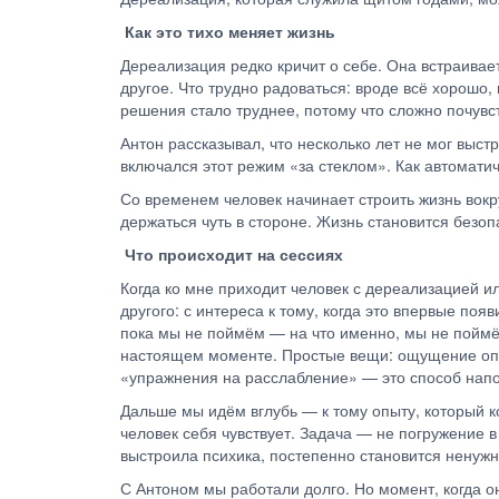
Как это тихо меняет жизнь
Дереализация редко кричит о себе. Она встраивае
другое. Что трудно радоваться: вроде всё хорошо,
решения стало труднее, потому что сложно почувст
Антон рассказывал, что несколько лет не мог выст
включался этот режим «за стеклом». Как автомат
Со временем человек начинает строить жизнь вокр
держаться чуть в стороне. Жизнь становится без
Что происходит на сессиях
Когда ко мне приходит человек с дереализацией 
другого: с интереса к тому, когда это впервые поя
пока мы не поймём — на что именно, мы не поймём
настоящем моменте. Простые вещи: ощущение опоры
«упражнения на расслабление» — это способ напо
Дальше мы идём вглубь — к тому опыту, который ко
человек себя чувствует. Задача — не погружение в
выстроила психика, постепенно становится ненуж
С Антоном мы работали долго. Но момент, когда о