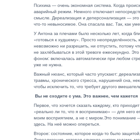
Психика — очень экономная система. Когда проис
аварийный режим. Немного отключает непосредств
смысле. Дереализация и деперсонализация — это е
что-то невыносимое. Она спасала вас. Так, как ум
У Антона за плечами было несколько лет, когда б
«готовься к худшему». Просто неопределённость, к
невозможно ни разрешить, ни отпустить, потому что
не захлёбываться в этой тревоге ежесекундно. Эт
фоном: включалась автоматически при любом стресс
уже не нужна.
Важный нюанс, который часто упускают: дереализ
травмы, хронического стресса, нарушений сна, не
чтобы исключить то, что требует другого вмешател
Вы не сходите с ума. Это важнее, чем кажется
Первое, что хочется сказать каждому, кто приходит
«реально ли то, что я воспринимаю» — для него ег
моим восприятием, а не с миром.Это понимание — 
здесь. На неё можно опереться.
Второе: состояние, которое когда-то было защитой
Дереализация, которая служила щитом годами, мож