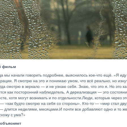
ой фильм
да мы начали говорить подробнее, выяснилось кое-что ещё. «Я иду 
рации. Я смотрю на это и понимаю умом, что всё реально, но изн
да смотрю в зеркало — и не узнаю себя. Знаю, что это я. Но это ка
ся как посторонний наблюдатель. А дереализация — это состояние
сте, хотя могут возникать и по отдельности.Люди, которые через э
о — «как будто смотрю на себя со стороны». Кто-то — «мир стал дв
 — длится неделями, месяцами.И почти все добавляют одно и то же
схожу с ума?»
о объясняет