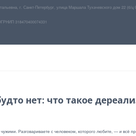
тальевна
,
г. Санкт-Петербург
,
улица Маршала Тухачевского дом 22 (б/ц 
ОГРНИП 318470400074331
 будто нет: что такое дереал
чужими. Разговариваете с человеком, которого любите, — и всё про