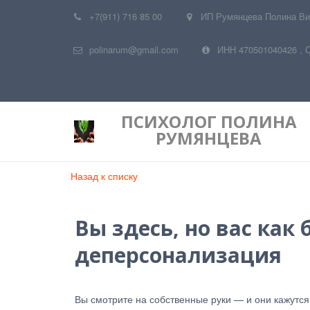
+7(911) 716 85 00
ИП Румянцева Полина Ви
polinarum@gmail.com
ИНН 470501040426
,
ПСИХОЛОГ
ПОЛИНА
РУМЯНЦЕВА
Назад к списку
Вы здесь, но вас как
деперсонализация
Вы смотрите на собственные руки — и они кажутся 