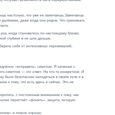
аешь настолько, что уже не замечаешь.Замечаешь
о далёкими, даже когда они рядом. Что принимать
такта.
 раз, когда становилось по-настоящему близко,
ной глубине и не шли дальше.
 беречь себя от интенсивных переживаний,
медленно «исправить» симптом. Я начинаю с
что симптом — это ответ. На что-то конкретное. И
ку было безопаснее находиться в своём теле и в
е к тому, что есть здесь и сейчас. Это не
торопясь, с постоянным вниманием к тому, как
рошлое перестаёт «фонить», защита, которую
стеклом» я помню хорошо.