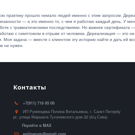
 мою практику прошло немало людей именно с этим запросом. Дер
вязанности — а это именно то, с чем я работаю каждый день. У м
боте с травматическими последствиями. Но важнее сертификата — 
ботаю с симптомом в отрыве от человека. Дереализация — это не 
рия. Моя задача — вместе с клиентом эту историю найти и дать ей в
ше не нужен.
Контакты
+7(911) 716 85 00
ИП Румянцева Полина Витальевна
,
г. Санкт-Петербу
рг
,
улица Маршала Тухачевского дом 22 (б/ц Сова)
Перейти в MAX
polinarum@gmail.com