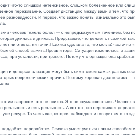
ходит что-то слишком интенсивное, слишком болезненное или слиш
енное переживание. Создаёт дистанцию между вами и тем, что пр
ё разновидности. И первое, что важно понять: изначально это бы
ела.
лизкий человек тяжело болел — с непредсказуемым течением, без по
оторая длилась и длилась. Представьте, что делает с психикой та
 нет ни ответа, ни точки.Психика сделала то, что могла: частично
о был её способ выжить.Прошли годы. Ситуация изменилась, а защ
е, при усталости, при тревоге. Потому что однажды она сработала
ация и деперсонализация могут быть симптомом самых разных сос
которых неврологических причин. Поэтому хорошая диагностика — 
ьства.
 с этим запросом: это не психоз. Это не «сумасшествие». Человек в
о реальность и есть реальность. А вот тот, кто переживает дереали
уже ресурс. Та часть вас, которая наблюдает и говорит «что-то зд
, поддаётся переработке. Психика умеет учиться новым способам с
ет перестать быть нужной, когда то, от чего она защищала, нако