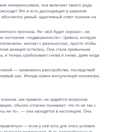
ком непереносимое, она включает своего рода
оисходит.Это и есть диссоциация в широком
л абсолютно умный, адаптивный ответ психики на
нятного прогноза. Ни «всё будет хорошо», ни
кое состояние «подвешенности»: тревога, которую
 «отключила» контакт с реальностью, просто чтобы
итная реакция осталась. Она стала привычным
, и теперь срабатывает снова и снова, даже когда
тояний — тревожного расстройства, последствий
первый шаг. Иногда нужна консультация психиатра,
 психозе, как правило, не задаётся вопросом
зацию, обычно отлично понимает: что-то не так с
есь не то», — она находится в настоящем. Она
правляться — если у неё есть для этого условия.
нец получает возможность быть переработанным.