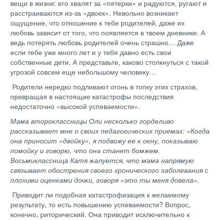
вещи в жизни: его хвалят за «пятерки» и радуются, ругают и
расстраиваются из-за «двоек». Невольно возникает
ощущение, что отношение к тебе родителей, даже их
любовь зависит от того, что появляется в твоем дневнике. А
ведь потерять любовь родителей очень страшно… Даже
если тебе уже много лет и у тебя давно есть свои
собственные дети. А представьте, каково столкнуться с такой
угрозой совсем еще небольшому человеку…
Родители нередко подливают огонь в топку этих страхов,
превращая в настоящие катастрофы последствия
недостаточно «высокой успеваемости».
Мама второклассницы Оли несколько горделиво
рассказывает мне о своих педагогических приемах: «Когда
она приносит «двойку», я подвожу ее к окну, показываю
помойку и говорю, что она станет бомжем.
Восьмиклассница Катя жалуется, что мама напрямую
связывает обострения своего хронического заболевания с
плохими оценками дочки, говоря «это ты меня довела».
Приводит ли подобная катастрофизация к желаемому
результату, то есть повышению успеваемости? Вопрос,
конечно, риторический. Она приводит исключительно к