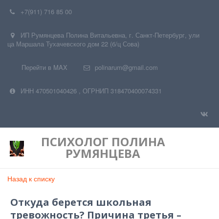
+7(911) 716 85 00
ИП Румянцева Полина Витальевна
,
г. Санкт-Петербург
,
ули
ца Маршала Тухачевского дом 22 (б/ц Сова)
Перейти в MAX
polinarum@gmail.com
ИНН 470501040426
,
ОГРНИП 318470400074331
ПСИХОЛОГ
ПОЛИНА
РУМЯНЦЕВА
Назад к списку
Откуда берется школьная
тревожность? Причина третья –