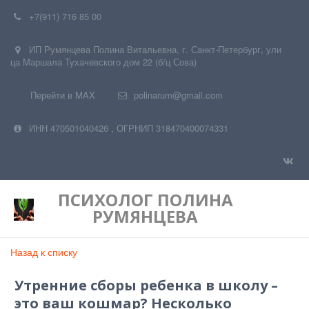
+7(911) 716 85 00
ИП Румянцева Полина Витальевна
,
г. Санкт-Петербург
,
ули
ца Маршала Тухачевского дом 22 (б/ц Сова)
Перейти в MAX
polinarum@gmail.com
ИНН 470501040426
,
ОГРНИП 318470400074331
ПСИХОЛОГ
ПОЛИНА
РУМЯНЦЕВА
Назад к списку
Утренние сборы ребенка в школу –
это ваш кошмар? Несколько