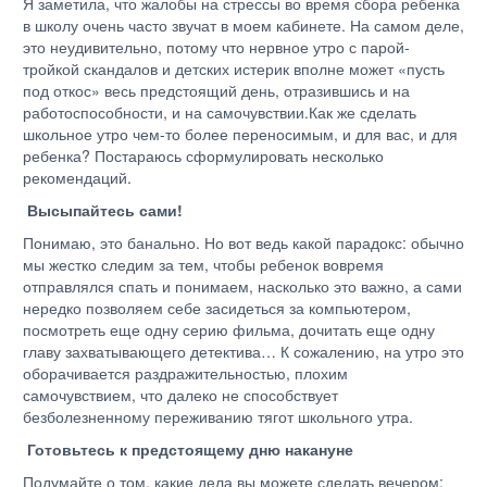
Я заметила, что жалобы на стрессы во время сбора ребенка
в школу очень часто звучат в моем кабинете. На самом деле,
это неудивительно, потому что нервное утро с парой-
тройкой скандалов и детских истерик вполне может «пусть
под откос» весь предстоящий день, отразившись и на
работоспособности, и на самочувствии.Как же сделать
школьное утро чем-то более переносимым, и для вас, и для
ребенка? Постараюсь сформулировать несколько
рекомендаций.
Высыпайтесь сами!
Понимаю, это банально. Но вот ведь какой парадокс: обычно
мы жестко следим за тем, чтобы ребенок вовремя
отправлялся спать и понимаем, насколько это важно, а сами
нередко позволяем себе засидеться за компьютером,
посмотреть еще одну серию фильма, дочитать еще одну
главу захватывающего детектива… К сожалению, на утро это
оборачивается раздражительностью, плохим
самочувствием, что далеко не способствует
безболезненному переживанию тягот школьного утра.
Готовьтесь к предстоящему дню накануне
Подумайте о том, какие дела вы можете сделать вечером: