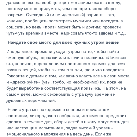
далеко не всегда вообще горят желанием ехать в школу,
поэтому можно придумать, чем поощрить их за сборы
вовремя. Очевидный (и не идеальный) вариант – это,
конечно, пообещать посмотреть мультики или посидеть в
соц.сети, но ведь «приз» может быть и другим: провести
чуть-чуть времени вместе, нарисовать что-то вдвоем и т.д..
Найдите свое место для всех нужных утром вещей
Иногда много времени уходит утром на то, чтобы найти
сменную обувь, перчатки или ключи от машины. «Лечится»
это, конечно, определением постоянного «дома» для всех
важных вещей, чтобы вы точно знали, где и что находится.
Говорите с детьми о том, как важно класть все на свои места
и «дрессируйте» (увы, грубо, но необходимо) их, пока не
будет выработана соответствующая привычка. На этом, на
самом деле, можно сэкономить с утра кучу времени и
душевных переживаний.
Если с утра мы находимся в сонном и несчастном
состоянии, лихорадочно соображая, что именно предстоит
сделать в течение дня, сборы детей в школу могут стать для
нас настоящим испытанием, задав высокий уровень
эмоционального напряжения на весь день. Если же