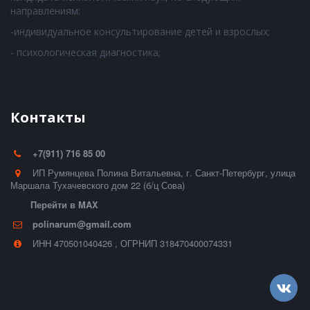
направлениям:
-индивидуальное консультирование детей и взрослых;
- психологическая диагностика;
Контакты
+7(911) 716 85 00
ИП Румянцева Полина Витальевна
,
г. Санкт-Петербург
,
улица
Маршала Тухачевского дом 22 (б/ц Сова)
Перейти в MAX
polinarum@gmail.com
ИНН 470501040426
,
ОГРНИП 318470400074331