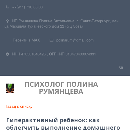
+7(911) 716 85 00
ИП Румянцева Полина Витальевна
,
г. Санкт-Петербург
,
ули
ца Маршала Тухачевского дом 22 (б/ц Сова)
Перейти в MAX
polinarum@gmail.com
ИНН 470501040426
,
ОГРНИП 318470400074331
ПСИХОЛОГ
ПОЛИНА
РУМЯНЦЕВА
Назад к списку
Гиперактивный ребенок: как
облегчить выполнение домашнего