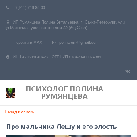
+7(911) 716 85 00
ИП Румянцева Полина Витальевна
,
г. Санкт-Петербург
,
ули
ца Маршала Тухачевского дом 22 (б/ц Сова)
Перейти в MAX
polinarum@gmail.com
ИНН 470501040426
,
ОГРНИП 318470400074331
ПСИХОЛОГ
ПОЛИНА
РУМЯНЦЕВА
Назад к списку
Про мальчика Лешу и его злость