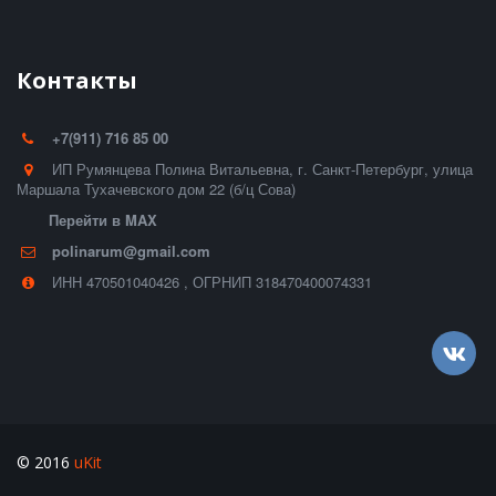
Контакты
+7(911) 716 85 00
ИП Румянцева Полина Витальевна
,
г. Санкт-Петербург
,
улица
Маршала Тухачевского дом 22 (б/ц Сова)
Перейти в MAX
polinarum@gmail.com
ИНН 470501040426
,
ОГРНИП 318470400074331
© 2016
uKit