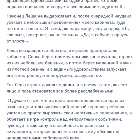
недавно появился, и «ворует» все внимание родителей…
Наконец Леша не выдерживает и, после очередной неудачи,
убегает в небольшой предбанничек моего кабинета, туда,
где стоит вешалка.Я выжидаю пару минут, иду следом. «Ты
злишься, наверное, очень сильно». «Да, я сейчас взорвусь
от злости».
Леша возвращается обратно, в игровое пространство
кабинета. Снова берет прямоугольники конструктора, строит
из них небольшие башенки, а потом берет маленький мячик
из плотной резины и с видимым удовольствием запускает
его в построенную конструкцию, разрушая ее.
Так Леша играет довольно долго, и я слежу за тем, как его
лицо и поза становятся все более расслабленными.
Я думаю о том, что в этом эпизоде проявляется одна из
важных целительных функций игровой терапии: ребенок
учится не просто выражать свои негативные переживания, а
обретает в игре контроль над неприятными событиями,
чувствует свою силу и способность справляться с
ситуациями, которые раньше казались ему абсолютно
неподвластными собственной воле.