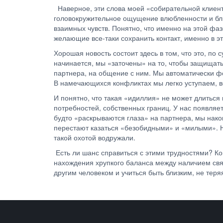
Наверное, эти слова моей «собирательной клиентк
головокружительное ощущение влюбленности и бли
взаимных чувств. Понятно, что именно на этой фа
желающие все-таки сохранить контакт, именно в э
Хорошая новость состоит здесь в том, что это, по
начинается, мы «заточены» на то, чтобы защищат
партнера, на общение с ним. Мы автоматически ф
В намечающихся конфликтах мы легко уступаем, в
И понятно, что такая «идиллия» не может длитьс
потребностей, собственных границ. У нас появляет
будто «раскрываются глаза» на партнера, мы нако
перестают казаться «безобидными» и «милыми». Не
такой охотой водружали.
Есть ли шанс справиться с этими трудностями? Ко
нахождения хрупкого баланса между наличием связ
другим человеком и учиться быть близким, не тер