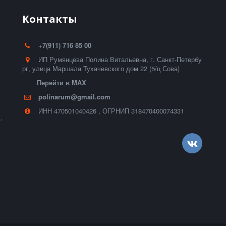
Контакты
+7(911) 716 85 00
ИП Румянцева Полина Витальевна
,
г. Санкт-Петербу
рг
,
улица Маршала Тухачевского дом 22 (б/ц Сова)
Перейти в MAX
polinarum@gmail.com
ИНН 470501040426
,
ОГРНИП 318470400074331
,