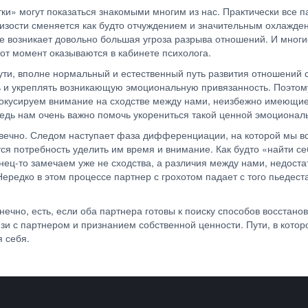
и» могут показаться знакомыми многим из нас. Практически все па
зости сменяется как будто отчуждением и значительным охлажде
зе возникает довольно большая угроза разрыва отношений. И многи
тот момент оказываются в кабинете психолога.
 сути, вполне нормальный и естественный путь развития отношений 
ь и укреплять возникающую эмоциональную привязанность. Поэто
окусируем внимание на сходстве между нами, неизбежно имеющиес
едь нам очень важно помочь укорениться такой ценной эмоционал
я вечно. Следом наступает фаза дифференциации, на которой мы в
ся потребность уделить им время и внимание. Как будто «найти се
нец-то замечаем уже не сходства, а различия между нами, недост
редко в этом процессе партнер с грохотом падает с того пьедеста
нечно, есть, если оба партнера готовы к поиску способов восстан
и с партнером и признанием собственной ценности. Пути, в котор
яя себя.