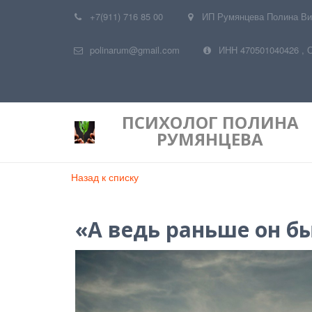
+7(911) 716 85 00
ИП Румянцева Полина Ви
polinarum@gmail.com
ИНН 470501040426
,
ПСИХОЛОГ
ПОЛИНА
РУМЯНЦЕВА
Назад к списку
«А ведь раньше он бы