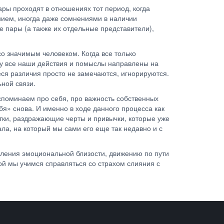
ры проходят в отношениях тот период, когда
нием, иногда даже сомнениями в наличии
е пары (а также их отдельные представители),
со значимым человеком. Когда все только
му все наши действия и помыслы направлены на
я различия просто не замечаются, игнорируются.
ьной связи.
споминаем про себя, про важность собственных
бя» снова. И именно в ходе данного процесса как
атки, раздражающие черты и привычки, которые уже
ла, на который мы сами его еще так недавно и с
овления эмоциональной близости, движению по пути
ой мы учимся справляться со страхом слияния с