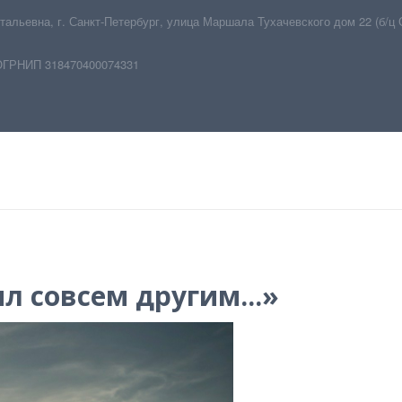
тальевна
,
г. Санкт-Петербург
,
улица Маршала Тухачевского дом 22 (б/ц 
ОГРНИП 318470400074331
л совсем другим...»