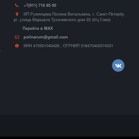
+7(911) 716 85 00
ИП Румянцева Полина Витальевна
,
г. Санкт-Петербу
рг
,
улица Маршала Тухачевского дом 22 (б/ц Сова)
Перейти в MAX
polinarum@gmail.com
ИНН 470501040426
,
ОГРНИП 318470400074331
,