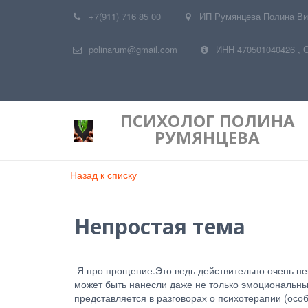
+7(911) 716 85 00
ИП Румянцева Полина Ви
polinarum@gmail.com
ИНН 470501040426
,
ПСИХОЛОГ
ПОЛИНА
РУМЯНЦЕВА
Назад к списку
Непростая тема
Я про прощение.Это ведь действительно очень неп
может быть нанесли даже не только эмоциональный
представляется в разговорах о психотерапии (ос