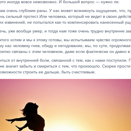
 это иногда вовсе невозможно. И большой вопрос — нужно ли.
нам очень глубокие раны. У нас может возникнуть ощущение, что, 
нь сильный протест.Или человека, который не видит в своих действи
х извинений, не попытался как-то компенсировать нанесенный у
т речь, уже вообще умер, и тогда нам тоже очень трудно внутренн
этого хотим и мы к этому готовы, мы испытываем чувство огромног
нас человеку гнев, обиду и негодование, мы, по сути, продолжае
репко связаны с этим человеком, даже если фактически он давно в
я от внутренней боли, связанной с тем, как с нами поступили. Пр
не значит забыть и смириться с тем, что произошло. Скорее прост
возможности строить ее дальше, быть счастливым.