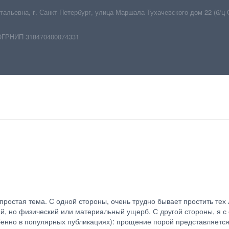
тальевна
,
г. Санкт-Петербург
,
улица Маршала Тухачевского дом 22 (б/ц 
ОГРНИП 318470400074331
ростая тема. С одной стороны, очень трудно бывает простить тех 
, но физический или материальный ущерб. С другой стороны, я с 
обенно в популярных публикациях): прощение порой представляетс