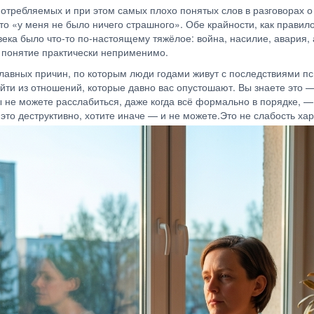
отребляемых и при этом самых плохо понятых слов в разговорах о
то «у меня не было ничего страшного». Обе крайности, как правило
овека было что-то по-настоящему тяжёлое: война, насилие, авария
то понятие практически неприменимо.
лавных причин, по которым люди годами живут с последствиями пси
и из отношений, которые давно вас опустошают. Вы знаете это — и
ы не можете расслабиться, даже когда всё формально в порядке, —
о это деструктивно, хотите иначе — и не можете.Это не слабость ха