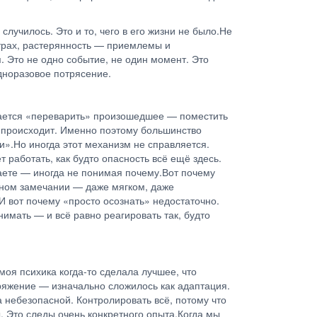
случилось. Это и то, чего в его жизни не было.Не
страх, растерянность — приемлемы и
. Это не одно событие, не один момент. Это
одноразовое потрясение.
ытается «переварить» произошедшее — поместить
и происходит. Именно поэтому большинство
и».Но иногда этот механизм не справляется.
аботать, как будто опасность всё ещё здесь.
лаете — иногда не понимая почему.Вот почему
ичном замечании — даже мягком, даже
И вот почему «просто осознать» недостаточно.
нимать — и всё равно реагировать так, будто
моя психика когда-то сделала лучшее, что
пряжение — изначально сложилось как адаптация.
а небезопасной. Контролировать всё, потому что
. Это следы очень конкретного опыта.Когда мы