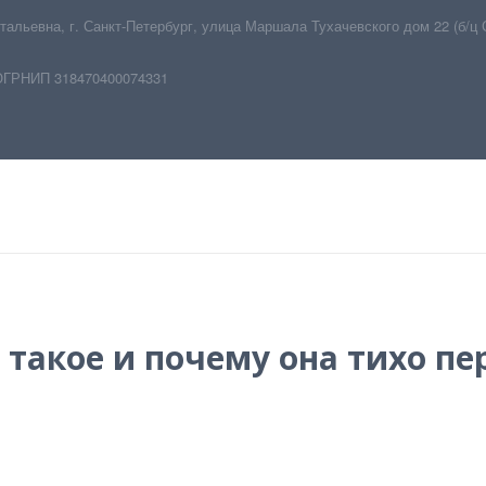
тальевна
,
г. Санкт-Петербург
,
улица Маршала Тухачевского дом 22 (б/ц 
ОГРНИП 318470400074331
о такое и почему она тихо п