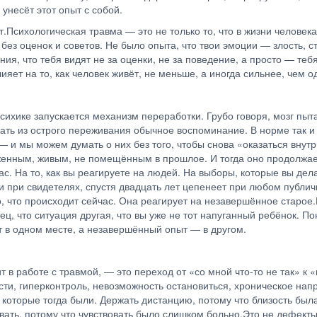
унесёт этот опыт с собой.
т.Психологическая травма — это не только то, что в жизни человека 
 без оценок и советов. Не было опыта, что твои эмоции — злость, 
, что тебя видят не за оценки, не за поведение, а просто — тебя
ияет на то, как человек живёт, не меньше, а иногда сильнее, чем 
 психике запускается механизм переработки. Грубо говоря, мозг п
елать из острого переживания обычное воспоминание. В норме так 
 и мы можем думать о них без того, чтобы снова «оказаться внутр
ным, живым, не помещённым в прошлое. И тогда оно продолжает р
час. На то, как вы реагируете на людей. На выборы, которые вы де
ли при свидетелях, спустя двадцать лет цепенеет при любом публ
о, что происходит сейчас. Она реагирует на незавершённое старое.
ц, что ситуация другая, что вы уже не тот напуганный ребёнок. По
т в одном месте, а незавершённый опыт — в другом.
 в работе с травмой, — это переход от «со мной что-то не так» к «
сти, гиперконтроль, невозможность остановиться, хроническое на
 которые тогда были. Держать дистанцию, потому что близость был
ать, потому что чувствовать было слишком больно.Это не дефекты