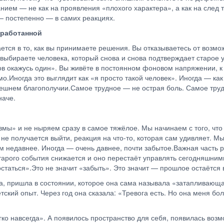
ием — не как на проявления «плохого характера», а как на след то
 — постепенно — в самих реакциях.
реработанной
тся в то, как вы принимаете решения. Вы отказываетесь от возмо
 выбираете человека, который снова и снова подтверждает старое
цов окажусь один». Вы живёте в постоянном фоновом напряжении, к
мо.Иногда это выглядит как «я просто такой человек». Иногда — к
шнем благополучии.Самое трудное — не острая боль. Самое трудно
иначе.
вмы» и не ныряем сразу в самое тяжёлое. Мы начинаем с того, что
х не получается выйти, реакция на что-то, которая сам удивляет. 
ем недавнее. Иногда — очень давнее, почти забытое.Важная часть р
тарого события снижается и оно перестаёт управлять сегодняшним
 остаться».Это не значит «забыть». Это значит — прошлое остаётся
а, пришла в состоянии, которое она сама называла «затапливающа
ий опыт. Через год она сказала: «Тревога есть. Но она меня боль
егко навсегда». А появилось пространство для себя, появилась воз