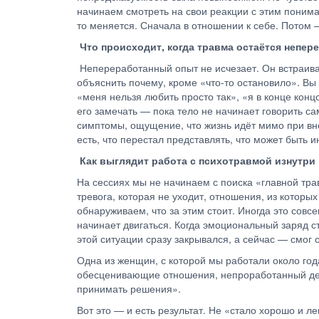
начинаем смотреть на свои реакции с этим пониман
то меняется. Сначала в отношении к себе. Потом
Что происходит, когда травма остаётся непе
Непереработанный опыт не исчезает. Он встраивае
объяснить почему, кроме «что-то остановило». Вы
«меня нельзя любить просто так», «я в конце кон
его замечать — пока тело не начинает говорить са
симптомы, ощущение, что жизнь идёт мимо при вне
есть, что перестал представлять, что может быть 
Как выглядит работа с психотравмой изнутри
На сессиях мы не начинаем с поиска «главной тра
тревога, которая не уходит, отношения, из которы
обнаруживаем, что за этим стоит. Иногда это совс
начинает двигаться. Когда эмоциональный заряд с
этой ситуации сразу закрывался, а сейчас — смог
Одна из женщин, с которой мы работали около год
обесценивающие отношения, непроработанный детск
принимать решения».
Вот это — и есть результат. Не «стало хорошо и л