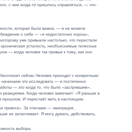
го, с чем когда-то пришлось справляться, — что-
жности, которая была важна, — и не можете
 убеждение о себе — «я недостаточно хорош»,
 которому уже привыкли настолько, что перестали
ак хроническая усталость, необъяснимые телесные
е — когда человек так привык к тому, как оно
 беспокоит сейчас.Человек приходит с конкретным:
Мы начинаем это исследовать — и постепенно
аботы — это когда то, что было «застрявшим»,
и реакциями. Когда человек замечает: «Я раньше в
 в прошлом. И перестаёт жить в настоящем.
я тревога». За плечами — эмиграция,
ше не затапливает. Я могу думать, действовать,
можность выбора.