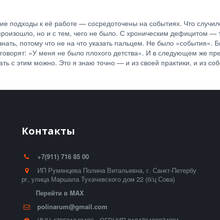
е подходы к её работе — сосредоточены на событиях. Что случило
произошло, но и с тем, чего не было. С хроническим дефицитом — т
ать, потому что не на что указать пальцем. Не было «события». Б
говорят: «У меня не было плохого детства». И в следующем же пр
ать с этим можно. Это я знаю точно — и из своей практики, и из со
Контакты
+7(911) 716 85 00
ИП Румянцева Полина Витальевна
,
г. Санкт-Петербу
рг
,
улица Маршала Тухачевского дом 22 (б/ц Сова)
Перейти в MAX
polinarum@gmail.com