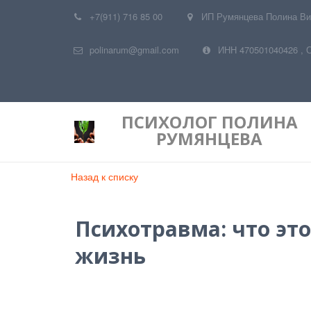
+7(911) 716 85 00
ИП Румянцева Полина Ви
polinarum@gmail.com
ИНН 470501040426
,
ПСИХОЛОГ
ПОЛИНА
РУМЯНЦЕВА
Назад к списку
Психотравма: что эт
жизнь