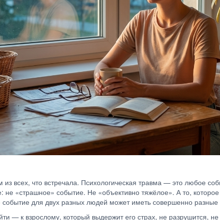
 из всех, что встречала. Психологическая травма — это любое соб
: не «страшное» событие. Не «объективно тяжёлое». А то, которое
е событие для двух разных людей может иметь совершенно разные 
ти — к взрослому, который выдержит его страх, не разрушится, не