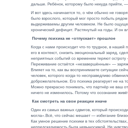
дальше. Ребёнок, которому было некуда прийти, — 
И вот здесь начинается то, о чём обычно не говоря
было взрослого, который мог просто побыть рядом
выдерживаемы другим человеком. Не было ощущения
хронический дефицит. Растянутый на годы. И он вл
Почему психика не «отпускает» прошлое
Когда с нами происходит что-то трудное, в нашей
его в контекст, снизить эмоциональный заряд, сд
неприятных событий со временем теряют остроту —
Переживание остаётся «незавершённым» — заряжен
Влияет на то, как вы воспринимаете ситуации сей
человек, которого когда-то несправедливо обвини
доброжелательном. Его психика реагирует не на т
Можно прекрасно понимать, что партнёр не ваш оте
ничего не изменилось. Потому что осознание живё
Как смотреть на свои реакции иначе
Один из самых важных сдвигов, который происходит
могла».Всё, что сейчас мешает — избегание близо
Как умное решение психики в тех обстоятельствах,
непредсказуемость была невыносимой. Не чувствов