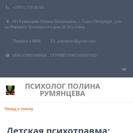
+7(911) 716 85 00
ИП Румянцева Полина Витальевна
,
г. Санкт-Петербург
,
ули
ца Маршала Тухачевского дом 22 (б/ц Сова)
Перейти в MAX
polinarum@gmail.com
ИНН 470501040426
,
ОГРНИП 318470400074331
ПСИХОЛОГ
ПОЛИНА
РУМЯНЦЕВА
Назад к списку
Детская психотравма: