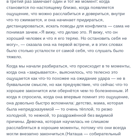
в третий раз замечает один и тот же момент: когда
становится по-настоящему близко, когда появляется
ощущение, что можно расслабиться и довериться, внутри
что-то сжимается, и она начинает придираться,
дистанцироваться, искать поводы для конфликта — сама не
понимая зачем.«Я вижу, что делаю это. Я вижу, что он
хороший человек и что я его теряю. Но остановить себя не
могу», — сказала она на первой встрече, и в этих словах
было столько усталости от самой себя, что слушать было
тяжело.
Когда мы начали разбираться, что происходит в те моменты,
когда она «закрывается», выяснилось, что телесно это
ощущается как что-то похожее на ожидание удара — не в
буквальном смысле, но как предчувствие, что сейчас что-то
хорошее закончится или обернётся чем-то болезненным. И
когда я спросила, когда она впервые помнит это ощущение,
она довольно быстро вспомнила: детство, мама, которая
была непредсказуемой — то очень тёплой, то резко
холодной, то нежной, то раздражённой без видимой
причины. Девочка, которая научилась не слишком
расслабляться в хорошие моменты, потому что они всегда
могли внезапно закончиться.(Наташа — собирательный