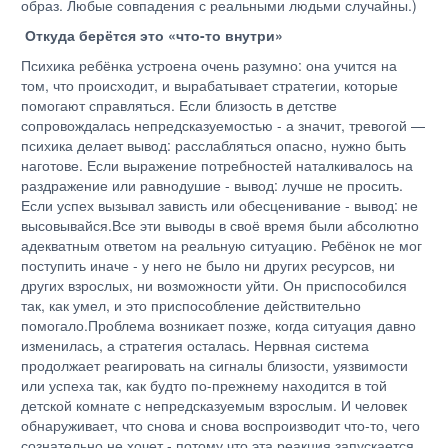
образ. Любые совпадения с реальными людьми случайны.)
Откуда берётся это «что-то внутри»
Психика ребёнка устроена очень разумно: она учится на
том, что происходит, и вырабатывает стратегии, которые
помогают справляться. Если близость в детстве
сопровождалась непредсказуемостью - а значит, тревогой —
психика делает вывод: расслабляться опасно, нужно быть
наготове. Если выражение потребностей наталкивалось на
раздражение или равнодушие - вывод: лучше не просить.
Если успех вызывал зависть или обесценивание - вывод: не
высовывайся.Все эти выводы в своё время были абсолютно
адекватным ответом на реальную ситуацию. Ребёнок не мог
поступить иначе - у него не было ни других ресурсов, ни
других взрослых, ни возможности уйти. Он приспособился
так, как умел, и это приспособление действительно
помогало.Проблема возникает позже, когда ситуация давно
изменилась, а стратегия осталась. Нервная система
продолжает реагировать на сигналы близости, уязвимости
или успеха так, как будто по-прежнему находится в той
детской комнате с непредсказуемым взрослым. И человек
обнаруживает, что снова и снова воспроизводит что-то, чего
сознательно не хочет - потому что эта реакция запускается